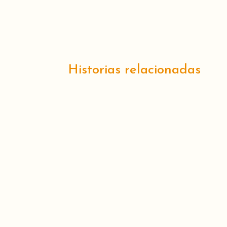
Historias relacionadas
Con motivo de la Semana del Buen T
profundidad.