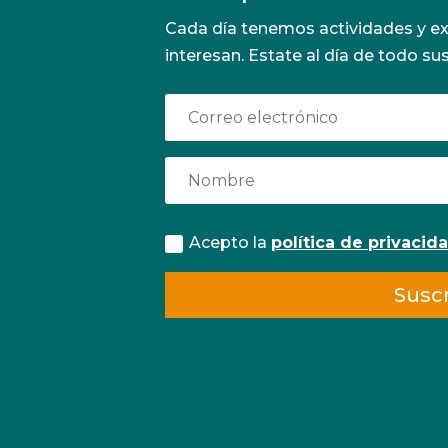
Cada día tenemos actividades y ex
interesan. Estate al día de todo su
ia
as a
os
 de
Acepto la
política de privacid
s
a
Suscr