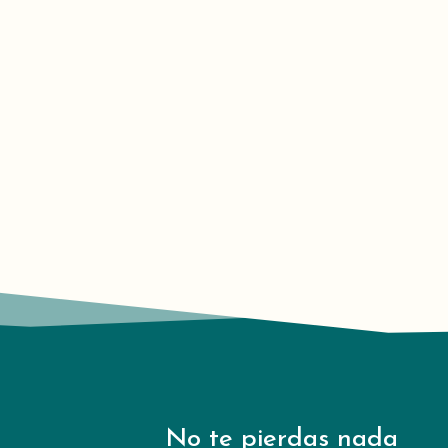
como Lorenzo, presentó al Consejo Ampliado del Padre G
venes adultos.
No te pierdas nada