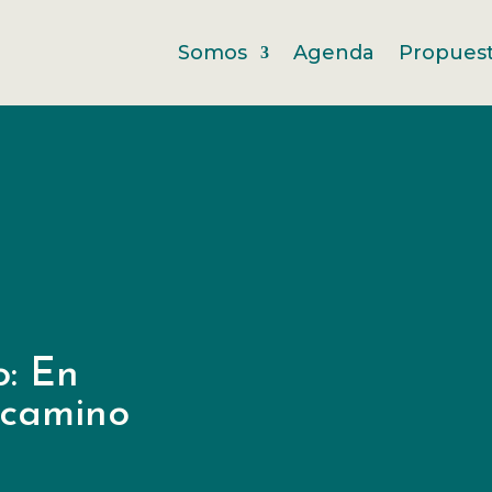
Somos
Agenda
Propues
: En
 camino