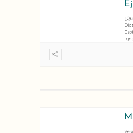
Ej
¿Qu
Dios
Espi
Ign
Alex
M
Vera