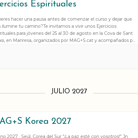
ercicios Espirituales
ieres hacer una pausa antes de comenzar el curso y dejar que
 ilumine tu camino?Te invitamos a vivir unos Ejercicios
rituales para jóvenes del 25 al 30 de agosto en la Cova de Sant
asi, en Manresa, organizados por MAG+S.cat y acompañados por
is Bueno SJ. Unos días de silencio, oración y encuentro con […]
JULIO 2027
AG+S Korea 2027
no 2027 · Seúl, Corea del Sur “¡La paz esté con vosotros!” Jn