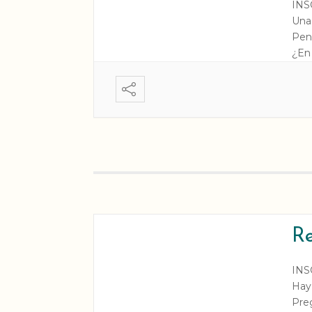
INS
Una 
Pen
¿En
👉 E
mar
[…]
Re
INS
Hay
Pre