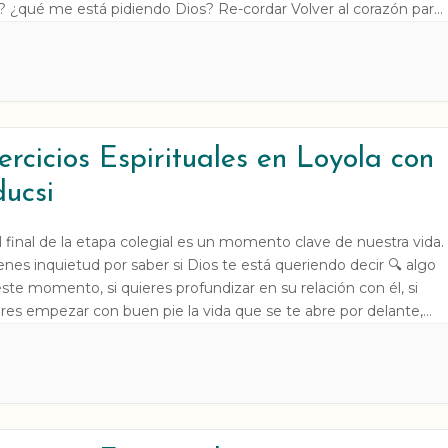
? ¿qué me está pidiendo Dios? Re-cordar Volver al corazón para
dir en libertad Hay momentos en la vida en los que necesitas
r. […]
ercicios Espirituales en Loyola con
ucsi
l final de la etapa colegial es un momento clave de nuestra vida.
ienes inquietud por saber si Dios te está queriendo decir 🔍 algo
ste momento, si quieres profundizar en su relación con él, si
res empezar con buen pie la vida que se te abre por delante,
 es tu […]