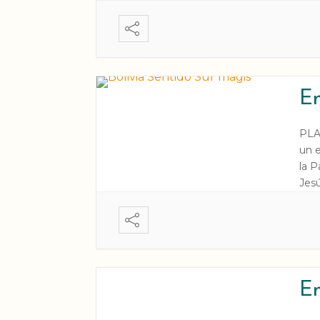
una
exp
En
PLA
un e
la P
Jesú
Hija
En