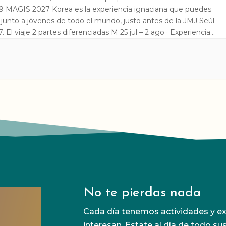
19 MAGIS 2027 Korea es la experiencia ignaciana que puedes
r junto a jóvenes de todo el mundo, justo antes de la JMJ Seúl
. El viaje 2 partes diferenciadas M 25 jul – 2 ago · Experiencia
+S La Villa MAG+S […]
No te pierdas nada
Cada día tenemos actividades y ex
interesan. Estate al día de todo su