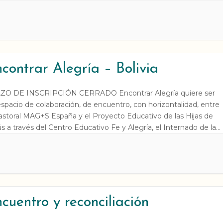
 propuesta de la Compañía de Jesús en Europa que reúne 8
eriencias MAG+S organizadas en 4 […]
contrar Alegría – Bolivia
ZO DE INSCRIPCIÓN CERRADO Encontrar Alegría quiere ser
spacio de colaboración, de encuentro, con horizontalidad, entre
astoral MAG+S España y el Proyecto Educativo de las Hijas de
s a través del Centro Educativo Fe y Alegría, el Internado de las
s de Jesús y la Pastoral de Irpa Irpa. La ALEGRÍA es nota […]
cuentro y reconciliación