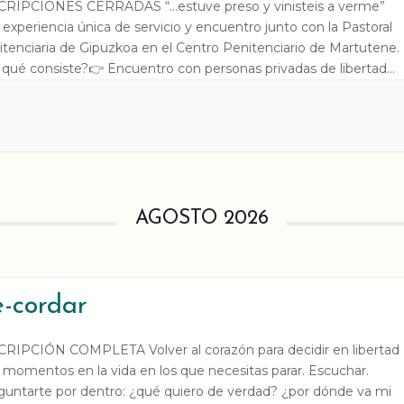
CRIPCIONES CERRADAS “…estuve preso y vinisteis a verme”
experiencia única de servicio y encuentro junto con la Pastoral
itenciaria de Gipuzkoa en el Centro Penitenciario de Martutene.
 qué consiste?👉 Encuentro con personas privadas de libertad
scucha, convivencia y reflexión 👉 Descubrir una realidad
ginada y desconocida👉 Experimentar el encuentro con el Dios
AGOSTO 2026
-cordar
CRIPCIÓN COMPLETA Volver al corazón para decidir en libertad
 momentos en la vida en los que necesitas parar. Escuchar.
guntarte por dentro: ¿qué quiero de verdad? ¿por dónde va mi