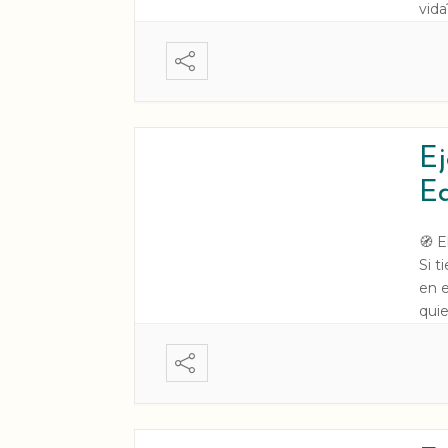
vida
deci
para
Ej
Ed
🧭 E
Si t
en e
quie
ésta