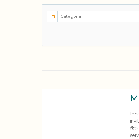
M
Ign
invi
🌍✨ 
ser