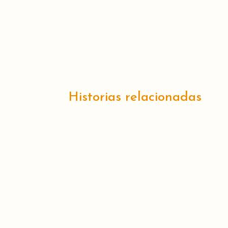
María Menor (Grupos Catól
Historias relacionadas
Con motivo de la Semana del Buen T
profundidad.