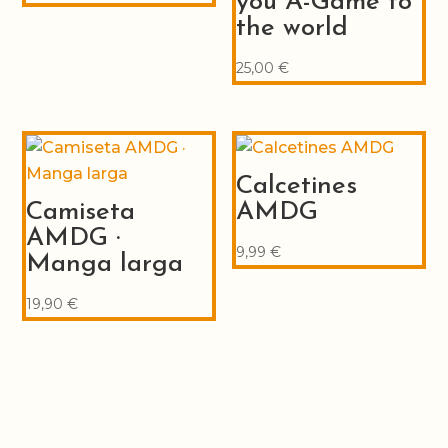
you A-Game to
the world
25,00
€
Calcetines
Camiseta
AMDG
AMDG ·
9,99
€
Manga larga
19,90
€