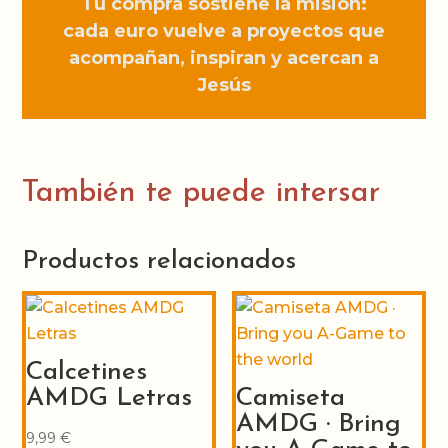
Tu compra sostiene la misión:
cada euro vuelve a proyectos que
acompañan, inspiran y acercan a
Jesús
También te puede intersar
Productos relacionados
Calcetines
AMDG Letras
Camiseta
AMDG · Bring
9,99
€