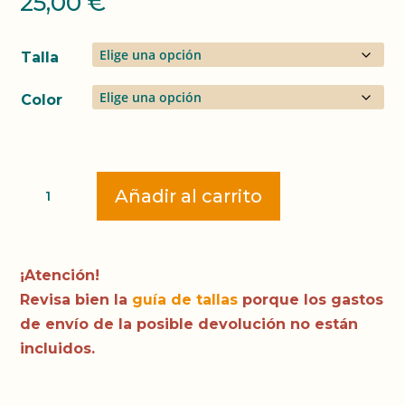
25,00
€
Talla
Color
Camiseta
Añadir al carrito
AMDG
·
Followme
¡Atención!
cantidad
Revisa bien la
guía de tallas
porque los gastos
de envío de la posible devolución no están
incluidos.