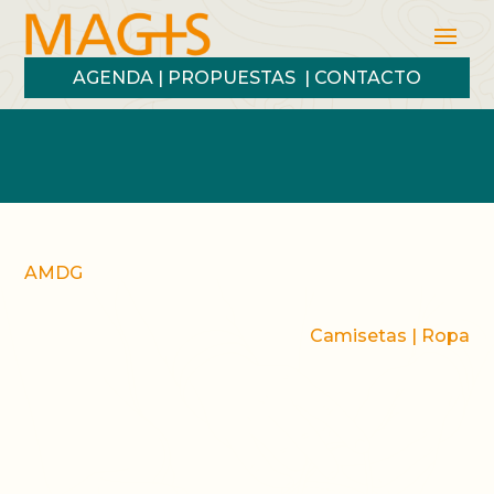
AGENDA
|
PROPUESTAS
|
CONTACTO
Gastos de envío gratis a partir de 20 €*
* solo válido en España peninsular
AMDG
Camisetas
|
Ropa