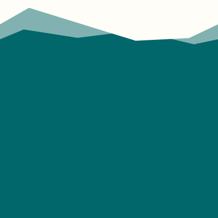
¿Quieres
ayudar?
Puedes marcar la diferencia en
la vida de jóvenes. Gracias a tu
colaboración, estaremos más
cerca de nuestra meta de
hacer accesibles nuestras
experiencias de Dios para