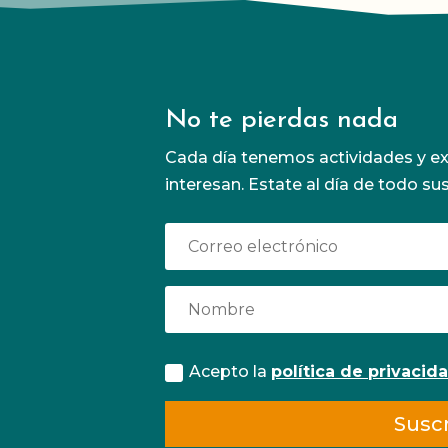
No te pierdas nada
Cada día tenemos actividades y ex
interesan. Estate al día de todo su
ia
as a
os
 de
Acepto la
política de privacid
s
a
Suscr