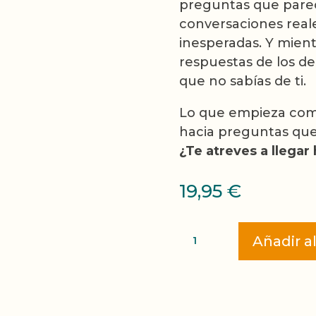
preguntas que parec
conversaciones reale
inesperadas. Y mientr
respuestas de los d
que no sabías de ti.
Lo que empieza como
hacia preguntas que
¿Te atreves a llegar
19,95
€
ProVocación
Añadir al
Juego
de
Mesa
cantidad