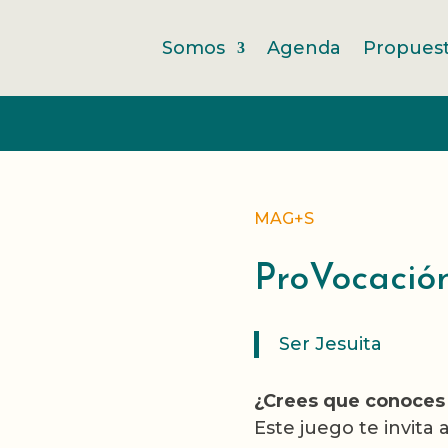
Somos
Agenda
Propues
Gastos de envío gratis a partir de 20 €*
* solo válido en España peninsular
MAG+S
ProVocació
Ser Jesuita
¿Crees que conoces 
Este juego te invita a