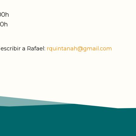
00h
00h
escribir a Rafael:
rquintanah@gmail.com