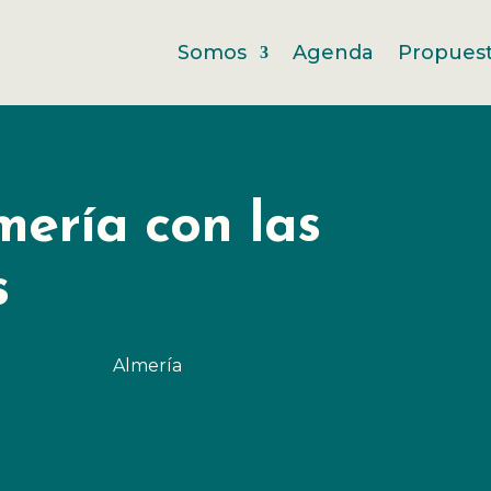
Somos
Agenda
Propues
mería con las
s
Almería