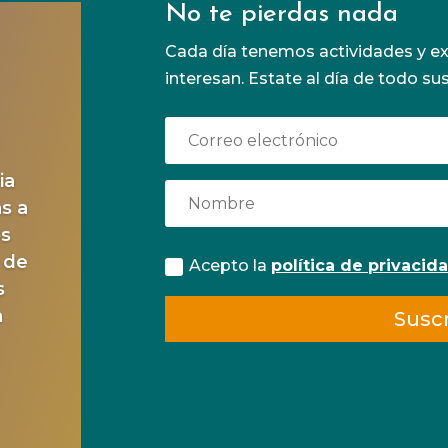
No te pierdas nada
Cada día tenemos actividades y ex
interesan. Estate al día de todo su
ia
as a
os
 de
Acepto la
política de privacid
s
a
Suscr