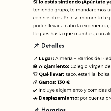
Si lo estás sintiendo ¡Apúntate 
teniendo grupo, te mandaremos un
con nosotros. En ese momento te p
poder llevar a cabo la experiencia
llegues hasta que marches, con al
📌 Detalles
📍
Lugar:
Almería – Barrios de Pi
🏫
Alojamiento:
Colegio Virgen de 
🎒
Qué llevar:
saco, esterilla, bolsa
💰
Gastos:
130 €
✔️ Incluye alojamiento y comidas d
🚗
Desplazamiento:
por cuenta pr
📌 Horarios