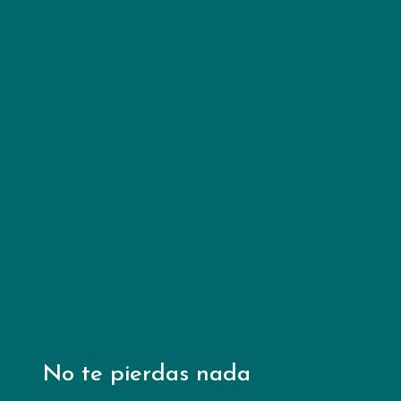
ayudar?
Puedes marcar la diferencia en
la vida de jóvenes. Gracias a tu
colaboración, estaremos más
cerca de nuestra meta de
hacer accesibles nuestras
experiencias de Dios para
todos.
Conoce más
No te pierdas nada