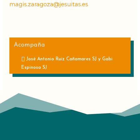
magis.zaragoza@jesuitas.es
Acompaña
José Antonio Ruiz Cañamares SJ y Gabi
Espinosa SJ