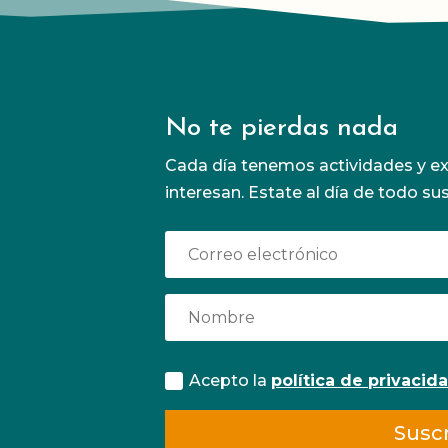
No te pierdas nada
Cada día tenemos actividades y ex
interesan. Estate al día de todo su
ia
as a
os
 de
Acepto la
política de privacid
s
a
Suscr