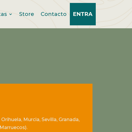
tas
Store
Contacto
ENTRA
Orihuela, Murcia, Sevilla, Granada,
(Marruecos).